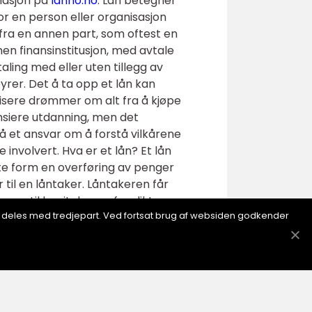
masjon på
lånno.no
. Lån betegner
r en person eller organisasjon
fra en annen part, som oftest en
nen finansinstitusjon, med avtale
aling med eller uten tillegg av
yrer. Det å ta opp et lån kan
alisere drømmer om alt fra å kjøpe
nansiere utdanning, men det
 et ansvar om å forstå vilkårene
involvert. Hva er et lån? Et lån
este form en overføring av penger
r til en låntaker. Låntakeren får
gang til kapitalen og forplikter
ion deles med tredjepart. Ved fortsat brug af websiden godkender
ångivers fortjeneste og er også
ån Det finnes forskjellige typer
oen form for pant i. Man kan bruke
nten er som regel høyere på