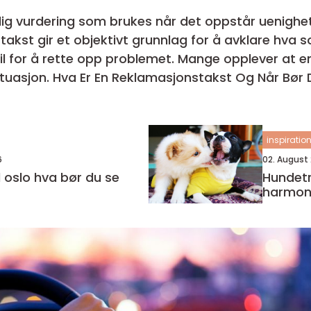
ig vurdering som brukes når det oppstår uenighet 
 takst gir et objektivt grunnlag for å avklare hv
l for å rette opp problemet. Mange opplever at en 
Og Når Bør Den Brukes
tuelt når en bolig...
inspiratio
6
02. August
a bør du se
Hundetr
harmon