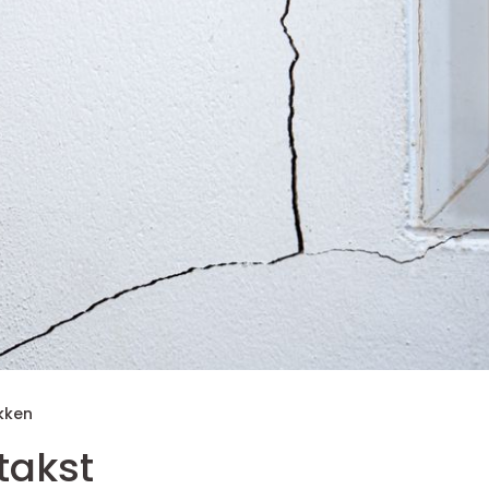
akken
takst