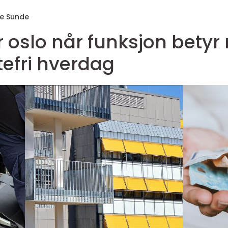
e Sunde
n betyr mer enn
efri hverdag