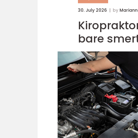
30. July 2026
by
Mariann
Kiropraktor oslo når funksjo
bare smert