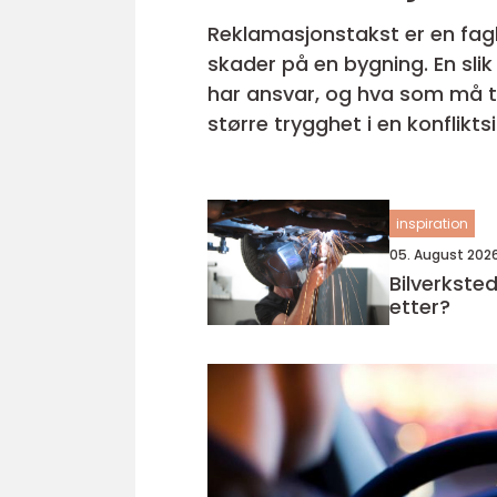
Reklamasjonstakst er en fagl
skader på en bygning. En slik
har ansvar, og hva som må ti
større trygghet i en konfliktsituasjon. Hva Er En Reklamasjonstakst 
Reklamasjonstakst blir ofte ak
inspiration
05. August 202
Bilverksted oslo hv
etter?