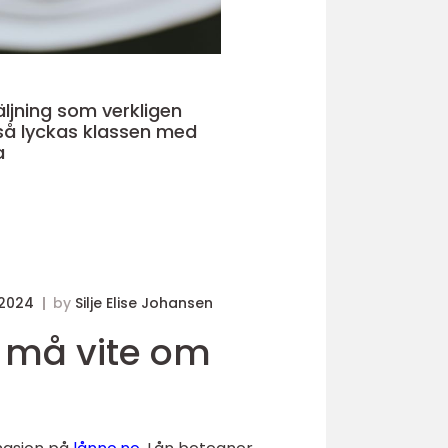
äljning som verkligen
a
 2024
by
Silje Elise Johansen
u må vite om