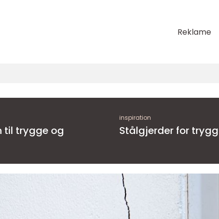
Reklame
inspiration
 til trygge og
Stålgjerder for tryg