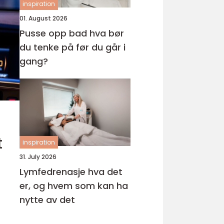
inspiration
01. August 2026
Pusse opp bad hva bør
du tenke på før du går i
gang?
t
inspiration
31. July 2026
Lymfedrenasje hva det
er, og hvem som kan ha
nytte av det