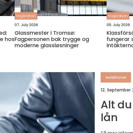
inspiration
inspiration
07. July 2026
05. July 2026
ed:
Glassmester i Tromsø:
Klassförs
ce hos
Fagpersonen bak trygge og
fungerar så lyckas klassen med
moderne glassløsninger
intäktern
redaktionel
12. September
Alt d
lån