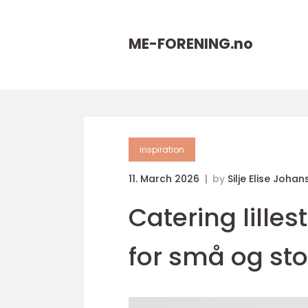
ME-FORENING.
no
inspiration
11. March 2026
by
Silje Elise Joha
Catering lille
for små og st