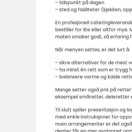
– tidspunkt på dagen
– sted og fasiliteter (kjøkken, opp
En profesjonell cateringleverand
bestiller for lite eller altfor my
maten smaker godt, så erfaring f
Når menyen settes, er det lurt å:
– sikre alternativer for de mest v
– ha minst én rett som er trygg f
– balansere varme og kalde rett
Mange setter også pris på rette
eksempel småretter, deleretter e
Til slutt spiller presentasjon og 
med enkle instruksjoner for oppva
noen arrangementer er det også ak
gjester får en mer avslappet opp