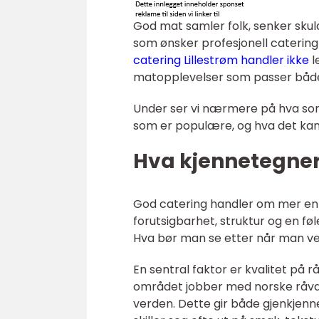
God mat samler folk, senker skuld
som ønsker profesjonell catering i
catering Lillestrøm handler ikke
l
matopplevelser som passer både a
Under ser vi nærmere på hva som 
som er populære, og hva det kan 
Hva kjennetegner 
God catering handler om mer enn
forutsigbarhet, struktur og en føl
Hva bør man se etter når man vel
En sentral faktor er kvalitet på
området jobber med norske råva
verden. Dette gir både gjenkjenn