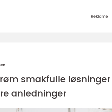
Reklame
nsen
strøm smakfulle løsninger
ore anledninger