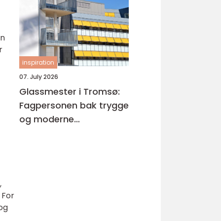
bilverksted
en
r
inspiration
07. July 2026
Glassmester i Tromsø:
Fagpersonen bak trygge
og moderne
glassløsninger
,
 For
 og