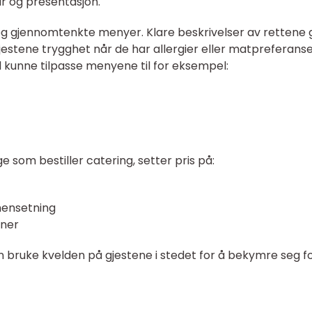
ur og presentasjon.
og gjennomtenkte menyer. Klare beskrivelser av rettene 
gjestene trygghet når de har allergier eller matpreferanse
l kunne tilpasse menyene til for eksempel:
 som bestiller catering, setter pris på:
ensetning
iner
n bruke kvelden på gjestene i stedet for å bekymre seg f