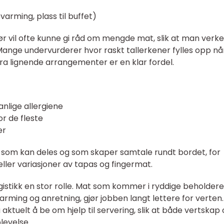
varming, plass til buffet)
ør vil ofte kunne gi råd om mengde mat, slik at man verk
e. Mange undervurderer hvor raskt tallerkener fylles opp nå
ra lignende arrangementer er en klar fordel.
anlige allergiene
or de fleste
er
r som kan deles og som skaper samtale rundt bordet, for
ller variasjoner av tapas og fingermat.
logistikk en stor rolle. Mat som kommer i ryddige beholdere
rming og anretning, gjør jobben langt lettere for verten.
tuelt å be om hjelp til servering, slik at både vertskap
levelse.