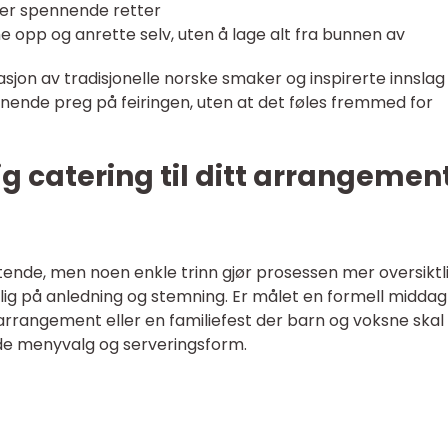
mer spennende retter
e opp og anrette selv, uten å lage alt fra bunnen av
jon av tradisjonelle norske smaker og inspirerte innslag
nnende preg på feiringen, uten at det føles fremmed for
tig catering til ditt arrangement
tende, men noen enkle trinn gjør prosessen mer oversiktli
lig på anledning og stemning. Er målet en formell middag
arrangement eller en familiefest der barn og voksne skal
de menyvalg og serveringsform.