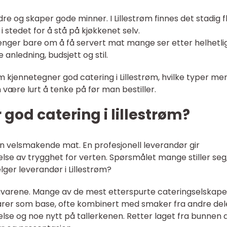
re og skaper gode minner. I Lillestrøm finnes det stadig f
 stedet for å stå på kjøkkenet selv.
enger bare om å få servert mat mange ser etter helhetli
nledning, budsjett og stil.
kjennetegner god catering i Lillestrøm, hvilke typer me
være lurt å tenke på før man bestiller.
god catering i lillestrøm?
 velsmakende mat. En profesjonell leverandør gir
else av trygghet for verten. Spørsmålet mange stiller seg,
ger leverandør i Lillestrøm?
 råvarene. Mange av de mest etterspurte cateringselskape
rer som base, ofte kombinert med smaker fra andre del
else og noe nytt på tallerkenen. Retter laget fra bunnen 