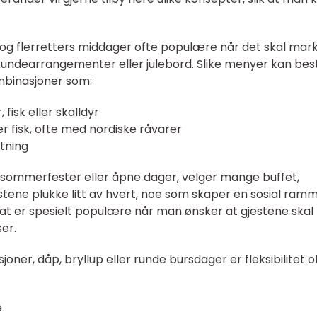
 og flerretters middager ofte populære når det skal mar
 kundearrangementer eller julebord. Slike menyer kan bes
ombinasjoner som:
fisk eller skalldyr
er fisk, ofte med nordiske råvarer
tning
 sommerfester eller åpne dager, velger mange buffet,
estene plukke litt av hvert, noe som skaper en sosial ram
at er spesielt populære når man ønsker at gjestene skal
er.
oner, dåp, bryllup eller runde bursdager er fleksibilitet o
e