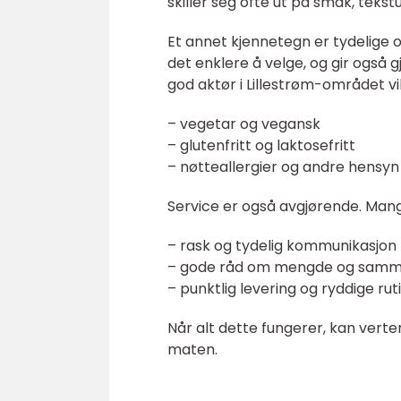
skiller seg ofte ut på smak, tekst
Et annet kjennetegn er tydelige 
det enklere å velge, og gir også 
god aktør i Lillestrøm-området vi
– vegetar og vegansk
– glutenfritt og laktosefritt
– nøtteallergier og andre hensyn
Service er også avgjørende. Mange
– rask og tydelig kommunikasjon
– gode råd om mengde og samm
– punktlig levering og ryddige rut
Når alt dette fungerer, kan verte
maten.