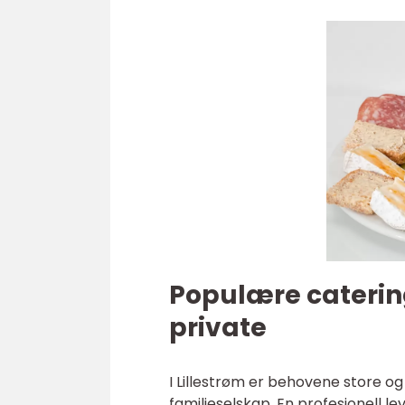
Populære catering
private
I Lillestrøm er behovene store og
familieselskap. En profesjonell lev