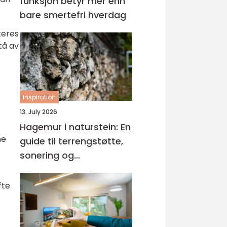
funksjon betyr mer enn
bare smertefri hverdag
keres
tå av
inspiration
13. July 2026
Hagemur i naturstein: En
me
guide til terrengstøtte,
sonering og
materialvalg
fte