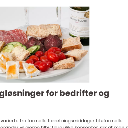
løsninger for bedrifter og
 varierte fra formelle forretningsmiddager til uformelle
erandør vil gjerne tilby flere ulike konsepter, slik at man 