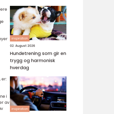
lere
ge
nyer
inspiration
02. August 2026
Hundetrening som gir en
trygg og harmonisk
hverdag
 er:
ne i
er av
av
inspiration