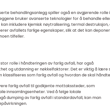
serte behandlingsanlegg spiller også en avgjørende rolle i
nleggene bruker avanserte teknologier for å behandle elle
m kan inkludere kjemisk nøytralisering, termal destruksjon, 
erer avfallets farlige egenskaper, slik at det kan depone
noen tilfeller.
stor rolle i håndteringen av farlig avfall, har også
het og utdanning er nøkkelfaktorer. Det er viktig å lære 
klassifiseres som farlig avfall og hvordan de skal håndte
ere farlig avfall til godkjente mottakssteder, som
e innsamlingsenheter. Ved å følge lokale
ngå dumping av farlig avfall i standardavfall, kan man
jøpåvirkningen.