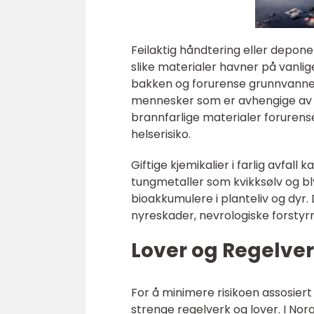
Feilaktig håndtering eller depon
slike materialer havner på vanlige 
bakken og forurense grunnvannet
mennesker som er avhengige av re
brannfarlige materialer foruren
helserisiko.
Giftige kjemikalier i farlig avfall
tungmetaller som kvikksølv og bly
bioakkumulere i planteliv og dyr.
nyreskader, nevrologiske forstyr
Lover og Regelve
For å minimere risikoen assosiert
strenge regelverk og lover. I Norg