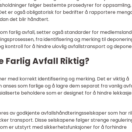
usholdninger følger bestemte prosedyrer for oppsamling,
 Det er også obligatorisk for bedrifter å rapportere men
dan det blir håndtert.
et om farlig avfall, setter også standarder for medlemslan
ngsprosessen, fra identifisering og merking til deponerin
 kontroll for å hindre ulovlig avfallstransport og depone
Farlig Avfall Riktig?
ner med korrekt identifisering og merking. Det er viktig å
m anses som farlige og å lagre dem separat fra vanlig avfa
aliserte beholdere som er designet for å hindre lekkasje
teres av godkjente avfallshåndteringsselskaper som har ri
ikker transport. Disse selskapene følger strenge regulerin
som er utstyrt med sikkerhetsfunksjoner for å forhindre