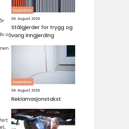
inspiration
06. August 2026
år
Stålgjerder for trygg og
iv og
varig inngjerding
nnen
inspiration
06. August 2026
Reklamasjonstakst
ført
et,