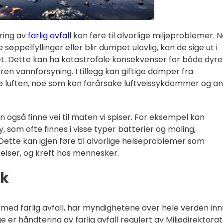
ering av
farlig avfall
kan føre til alvorlige miljøproblemer. N
søppelfyllinger eller blir dumpet ulovlig, kan de sige ut i
. Dette kan ha katastrofale konsekvenser for både dyrel
n vannforsyning. I tillegg kan giftige damper fra
se luften, noe som kan forårsake luftveissykdommer og a
 kan også finne vei til maten vi spiser. For eksempel kan
, som ofte finnes i visse typer batterier og maling,
 Dette kan igjen føre til alvorlige helseproblemer som
relser, og kreft hos mennesker.
rk
 med farlig avfall, har myndighetene over hele verden inn
e er håndtering av farlig avfall regulert av Miljødirektorat