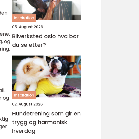
gden
inspiration
05. August 2026
dene.
Bilverksted oslo hva bør
g, og
du se etter?
ring.
ll.
inspiration
r og
02. August 2026
Hundetrening som gir en
ktig
trygg og harmonisk
ger
hverdag