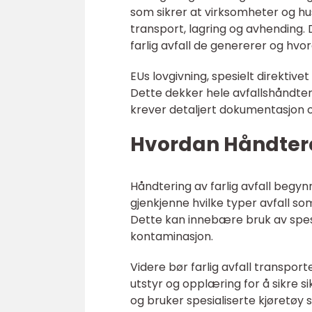
som sikrer at virksomheter og h
transport, lagring og avhending.
farlig avfall de genererer og hvor
EUs lovgivning, spesielt direktiv
Dette dekker hele avfallshåndteri
krever detaljert dokumentasjon og
Hvordan Håndtere 
Håndtering av farlig avfall begyn
gjenkjenne hvilke typer avfall so
Dette kan innebære bruk av spesi
kontaminasjon.
Videre bør farlig avfall transpor
utstyr og opplæring for å sikre s
og bruker spesialiserte kjøretøy 