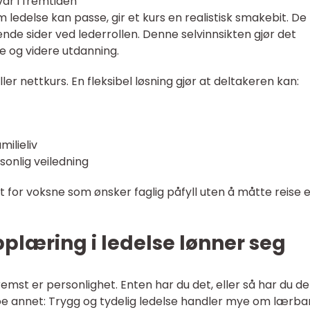
ar i fremtiden
ledelse kan passe, gir et kurs en realistisk smakebit. De 
ende sider ved lederrollen. Denne selvinnsikten gjør det
re og videre utdanning.
ler nettkurs. En fleksibel løsning gjør at deltakeren kan:
ilieliv
sonlig veiledning
for voksne som ønsker faglig påfyll uten å måtte reise e
pplæring i ledelse lønner seg
remst er personlighet. Enten har du det, eller så har du de
 noe annet: Trygg og tydelig ledelse handler mye om lærba