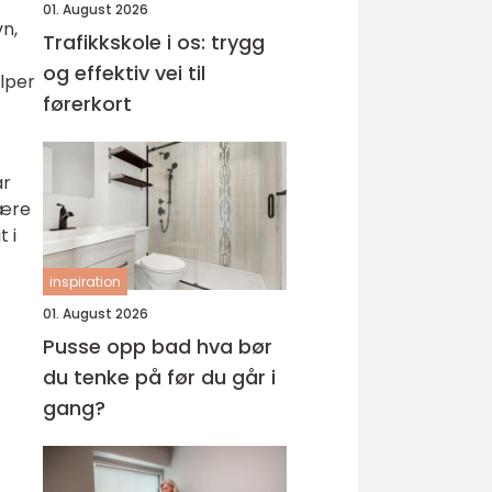
01. August 2026
vn,
Trafikkskole i os: trygg
og effektiv vei til
elper
førerkort
år
være
t i
inspiration
01. August 2026
Pusse opp bad hva bør
du tenke på før du går i
gang?