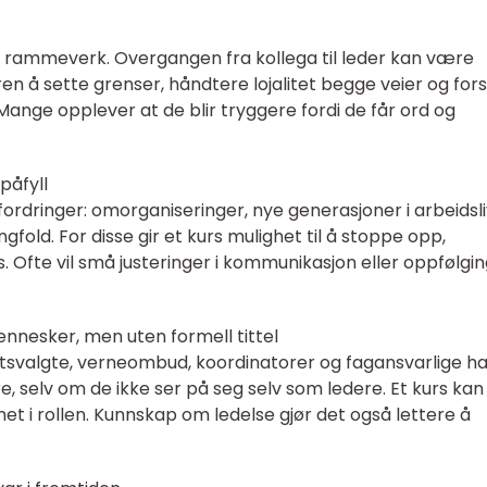
ygt rammeverk. Overgangen fra kollega til leder kan være
en å sette grenser, håndtere lojalitet begge veier og for
ange opplever at de blir tryggere fordi de får ord og
påfyll
ordringer: omorganiseringer, nye generasjoner i arbeidsli
fold. For disse gir et kurs mulighet til å stoppe opp,
. Ofte vil små justeringer i kommunikasjon eller oppfølgin
nesker, men uten formell tittel
litsvalgte, verneombud, koordinatorer og fagansvarlige h
e, selv om de ikke ser på seg selv som ledere. Et kurs kan 
t i rollen. Kunnskap om ledelse gjør det også lettere å