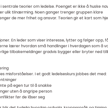
 i sentrale teorier om ledelse. Poenget er ikke å huske na
ver ulik tilnærming. Noen ganger trenger gruppen klare
enger de mer frihet og ansvar. Teorien gir et kart som hj
ner. En leder som viser interesse, lytter og følger opp, f
takerne lærer hvordan små handlinger i hverdagen som å 
rlige tilbakemeldinger gradvis bygger eller bryter ned tilli
ering
s misforståelser. I et godt ledelseskurs jobbes det med:
entninger
nte på egen tur til å snakke
inger uten å angripe person
flikter før de låser seg
lir det tydelig hvordan ordvalg, kroppsspråk og timing