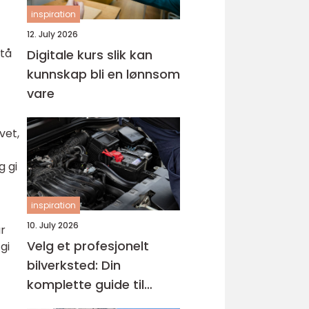
inspiration
12. July 2026
stå
Digitale kurs slik kan
kunnskap bli en lønnsom
vare
vet,
g gi
inspiration
10. July 2026
ar
Velg et profesjonelt
gi
bilverksted: Din
komplette guide til
service hos godkjent