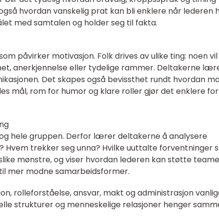
 også hvordan vanskelig prat kan bli enklere når lederen 
let med samtalen og holder seg til fakta.
a som påvirker motivasjon. Folk drives av ulike ting: noen vil
het, anerkjennelse eller tydelige rammer. Deltakerne lær
unikasjonen. Det skapes også bevissthet rundt hvordan m
les mål, rom for humor og klare roller gjør det enklere for
ing
og hele gruppen. Derfor lærer deltakerne å analysere
 Hvem trekker seg unna? Hvilke uuttalte forventninger s
 slike mønstre, og viser hvordan lederen kan støtte team
t til mer modne samarbeidsformer.
on, rolleforståelse, ansvar, makt og administrasjon vanlig
melle strukturer og menneskelige relasjoner henger samm