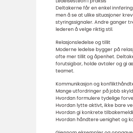
Ledelsesteori i praksis
Deltakerne får en enkel innføring
men å se at ulike situasjoner kre
styringssignaler. Andre ganger tr
lederen å velge riktig stil.
Relasjonsledelse og tillit
Moderne ledelse bygger på relasjo
ofte mer tillit og åpenhet. Del
forutsigbar, holde avtaler og gi æ
teamet.
Kommunikasjon og konflikthåndt
Mange utfordringer på jobb skylde
Hvordan formulere tydelige forv
Hvordan lytte aktivt, ikke bare ve
Hvordan gi konkrete tilbakemeld
Hvordan håndtere uenighet og kon
Gjennom eksempler og oppgaver b