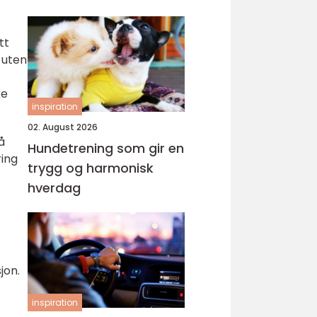
tt
 uten
ke
inspiration
02. August 2026
å
Hundetrening som gir en
ring
trygg og harmonisk
hverdag
jon.
inspiration