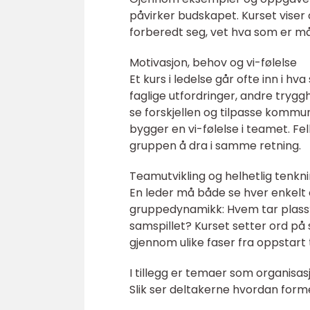
påvirker budskapet. Kurset viser
forberedt seg, vet hva som er må
Motivasjon, behov og vi-følelse
Et kurs i ledelse går ofte inn i hv
faglige utfordringer, andre trygg
se forskjellen og tilpasse komm
bygger en vi-følelse i teamet. Fel
gruppen å dra i samme retning.
Teamutvikling og helhetlig tenkn
En leder må både se hver enkelt 
gruppedynamikk: Hvem tar plass?
samspillet? Kurset setter ord på
gjennom ulike faser fra oppstar
I tillegg er temaer som organisasj
Slik ser deltakerne hvordan for