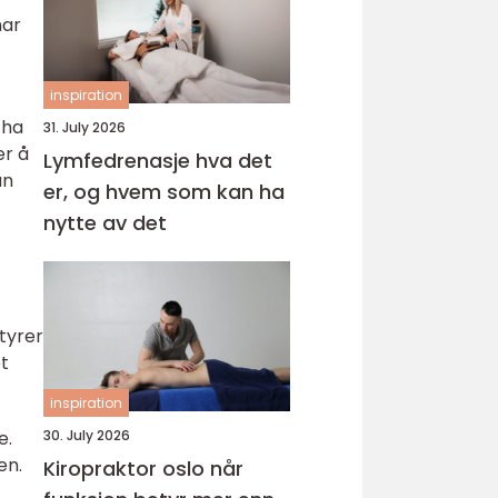
har
inspiration
 ha
31. July 2026
er å
Lymfedrenasje hva det
an
er, og hvem som kan ha
nytte av det
tyrer
et
inspiration
e.
30. July 2026
en.
Kiropraktor oslo når