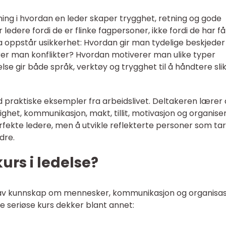
ening i hvordan en leder skaper trygghet, retning og gode
 ledere fordi de er flinke fagpersoner, ikke fordi de har få
 oppstår usikkerhet: Hvordan gir man tydelige beskjeder
r man konflikter? Hvordan motiverer man ulike typer
lse gir både språk, verktøy og trygghet til å håndtere sli
d praktiske eksempler fra arbeidslivet. Deltakeren lærer 
ghet, kommunikasjon, makt, tillit, motivasjon og organise
erfekte ledere, men å utvikle reflekterte personer som tar
dre.
kurs i ledelse?
ur av kunnskap om mennesker, kommunikasjon og organisas
 seriøse kurs dekker blant annet: