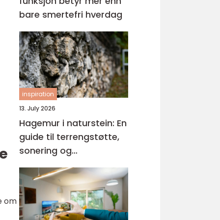
funksjon betyr mer enn
bare smertefri hverdag
inspiration
13. July 2026
Hagemur i naturstein: En
guide til terrengstøtte,
ge
sonering og
materialvalg
re om