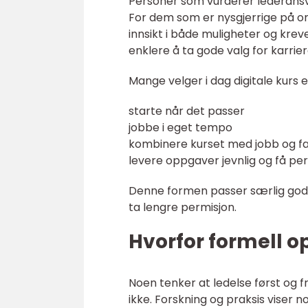
Personer som vurderer lederansv
For dem som er nysgjerrige på om 
innsikt i både muligheter og krev
enklere å ta gode valg for karrie
Mange velger i dag digitale kurs el
starte når det passer
jobbe i eget tempo
kombinere kurset med jobb og fam
levere oppgaver jevnlig og få per
Denne formen passer særlig godt 
ta lengre permisjon.
Hvorfor formell o
Noen tenker at ledelse først og f
ikke. Forskning og praksis viser