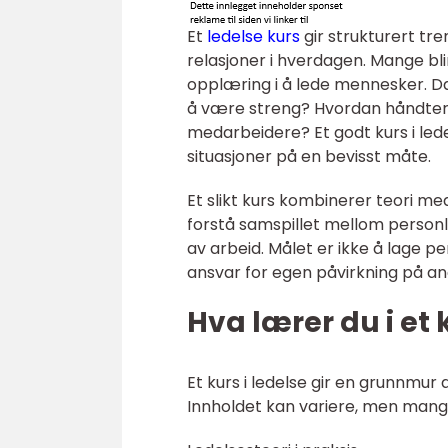
Et
ledelse kurs
gir strukturert tr
relasjoner i hverdagen. Mange blir
opplæring i å lede mennesker. Da
å være streng? Hvordan håndtere
medarbeidere? Et godt kurs i lede
situasjoner på en bevisst måte.
Et slikt kurs kombinerer teori me
forstå samspillet mellom personli
av arbeid. Målet er ikke å lage p
ansvar for egen påvirkning på an
Hva lærer du i et 
Et kurs i ledelse gir en grunnm
Innholdet kan variere, men mange