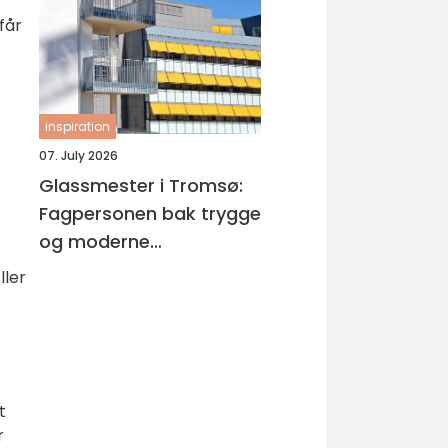
bilverksted
får
inspiration
07. July 2026
Glassmester i Tromsø:
Fagpersonen bak trygge
og moderne
glassløsninger
ller
t
r