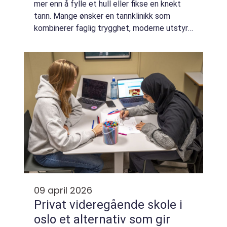
mer enn å fylle et hull eller fikse en knekt
tann. Mange ønsker en tannklinikk som
kombinerer faglig trygghet, moderne utstyr,
kort ventetid og en rolig atmosfære. I
Grenlands-området, der Skien og Porsgrun...
09 april 2026
Privat videregående skole i
oslo et alternativ som gir