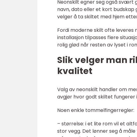
Neonskilt egner seg også svært go
navn, dato eller et kort budskap
velger å ta skiltet med hjem ett
Fordi moderne skilt ofte leveres 
installasjon tilpasses flere situa
rolig glød når resten av lyset i r
Slik velger man ri
kvalitet
Valg av neonskilt handler om mer 
avgjør hvor godt skiltet fungerer i
Noen enkle tommelfingerregler:
– størrelse: i et lite rom vil et al
stor vegg. Det lønner seg å måle v