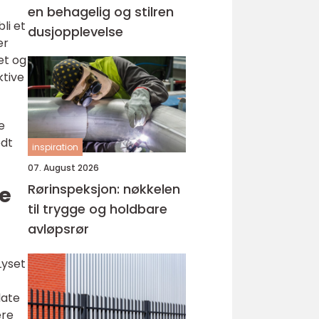
en behagelig og stilren
li et
dusjopplevelse
er
et og
ktive
e
odt
inspiration
07. August 2026
Rørinspeksjon: nøkkelen
de
til trygge og holdbare
avløpsrør
Lyset
late
ere