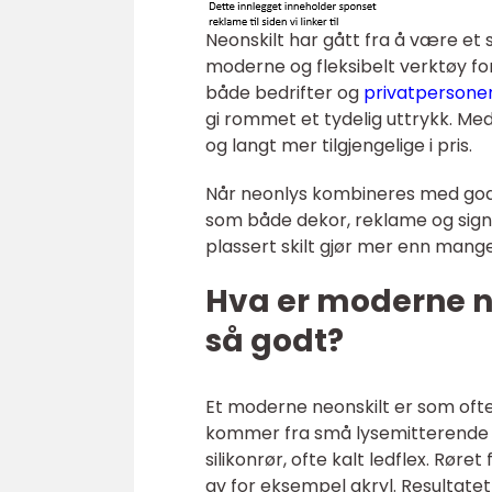
Neonskilt har gått fra å være et 
moderne og fleksibelt verktøy fo
både bedrifter og
privatpersoner
gi rommet et tydelig uttrykk. Med
og langt mer tilgjengelige i pris.
Når neonlys kombineres med gode
som både dekor, reklame og signa
plassert skilt gjør mer enn mange
Hva er moderne ne
så godt?
Et moderne neonskilt er som oftest
kommer fra små lysemitterende di
silikonrør, ofte kalt ledflex. Røre
av for eksempel akryl. Resultatet 