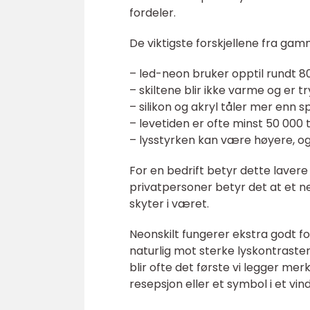
fordeler.
De viktigste forskjellene fra gam
– led-neon bruker opptil rundt 
– skiltene blir ikke varme og er t
– silikon og akryl tåler mer enn s
– levetiden er ofte minst 50 000 
– lysstyrken kan være høyere, o
For en bedrift betyr dette lavere 
privatpersoner betyr det at et ne
skyter i været.
Neonskilt fungerer ekstra godt for
naturlig mot sterke lyskontraste
blir ofte det første vi legger mer
resepsjon eller et symbol i et vin