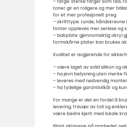
– farge: sterke farger som rød, r
toner gir en roligere og mer tidlø
for et mer profesjonelt preg.
– skrifttype: runde, håndskrevne 
fonter oppleves mer seriøse og
– bakplate: gjennomsiktig akryl g
formskårne plater kan brukes akti
Kvalitet er avgjørende for sikkerh
– være laget av solid silikon og 
– ha jevn belysning uten mørke f
– leveres med nødvendig monteri
– ha tydelige garantivilkår og ku
For mange er det en fordel å bruk
levering, fravær av toll og enkler
være bedre kjent med lokale krav 
Blant aktørene på markedet peke