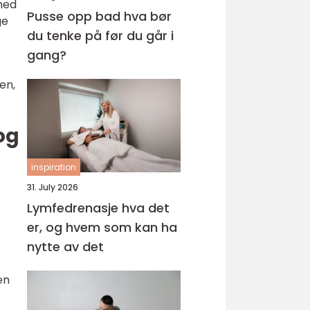
 med
Pusse opp bad hva bør
ge
du tenke på før du går i
gang?
en,
 og
inspiration
31. July 2026
Lymfedrenasje hva det
er, og hvem som kan ha
nytte av det
en