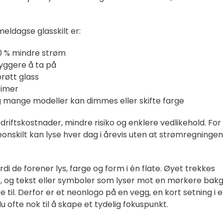
meldagse glasskilt er:
80 % mindre strøm
ryggere å ta på
prøtt glass
timer
g mange modeller kan dimmes eller skifte farge
driftskostnader, mindre risiko og enklere vedlikehold. For
onskilt kan lyse hver dag i årevis uten at strømregningen
di de forener lys, farge og form i én flate. Øyet trekkes
r, og tekst eller symboler som lyser mot en mørkere bak
ke til. Derfor er et neonlogo på en vegg, en kort setning i 
du ofte nok til å skape et tydelig fokuspunkt.