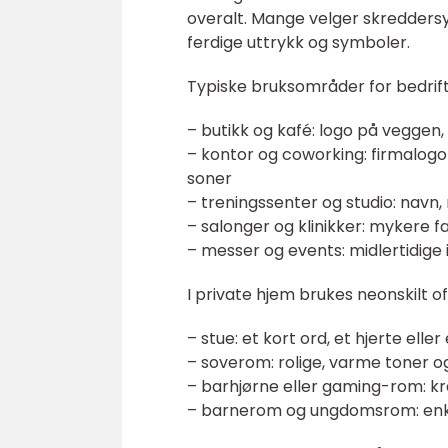
overalt. Mange velger skreddersy
ferdige uttrykk og symboler.
Typiske bruksområder for bedrift
– butikk og kafé: logo på veggen, s
– kontor og coworking: firmalogo 
soner
– treningssenter og studio: navn
– salonger og klinikker: mykere 
– messer og events: midlertidige 
I private hjem brukes neonskilt o
– stue: et kort ord, et hjerte elle
– soverom: rolige, varme toner o
– barhjørne eller gaming-rom: kra
– barnerom og ungdomsrom: enkle f