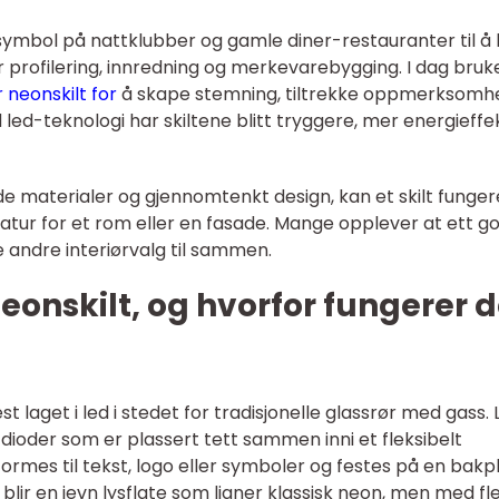
symbol på nattklubber og gamle diner-restauranter til å b
r profilering, innredning og merkevarebygging. I dag bruk
 neonskilt for
å skape stemning, tiltrekke oppmerksomh
 led-teknologi har skiltene blitt tryggere, mer energieffe
 materialer og gjennomtenkt design, kan et skilt funger
tur for et rom eller en fasade. Mange opplever at ett g
 andre interiørvalg til sammen.
onskilt, og hvorfor fungerer 
 laget i led i stedet for tradisjonelle glassrør med gass. 
oder som er plassert tett sammen inni et fleksibelt
t formes til tekst, logo eller symboler og festes på en bakp
blir en jevn lysflate som ligner klassisk neon, men med fl