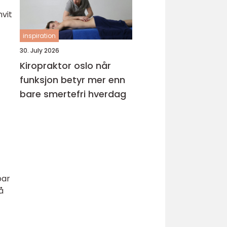
hvit
inspiration
30. July 2026
Kiropraktor oslo når
funksjon betyr mer enn
bare smertefri hverdag
bar
å