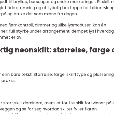
dt til bryllup, bursdager og andre markeringer. Et skilt
 gir både stemning og et tydelig bakteppe for bilder. Man
erpå og bruke det som minne fra dagen.
med fjernkontroll, dimmer og ulike lysmoduser, kan én
sjoner: full styrke under arrangement, dempet lys i hverdag
ommet er av.
ktig neonskilt: størrelse, farge
enn bare tekst. Størrelse, farge, skrifttype og plassering
 praksis.
tfor stort skilt dominere, mens et for lite skilt forsvinner på 
eggen og se for seg hvordan skiltet fyller flaten.