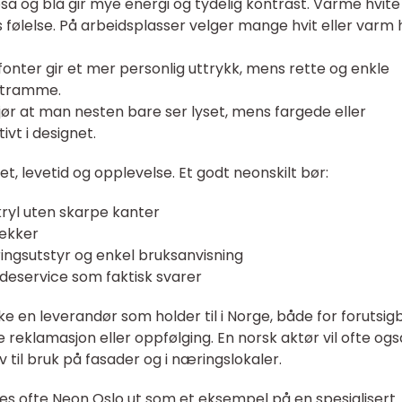
osa og blå gir mye energi og tydelig kontrast. Varme hvite
s følelse. På arbeidsplasser velger mange hvit eller varm 
fonter gir et mer personlig uttrykk, mens rette og enkle
 stramme.
jør at man nesten bare ser lyset, mens fargede eller
vt i designet.
et, levetid og opplevelse. Et godt neonskilt bør:
akryl uten skarpe kanter
lekker
ngsutstyr og enkel bruksanvisning
ndeservice som faktisk svarer
e en leverandør som holder til i Norge, både for forutsig
e reklamasjon eller oppfølging. En norsk aktør vil ofte ogs
til bruk på fasader og i næringslokaler.
s ofte Neon Oslo ut som et eksempel på en spesialisert