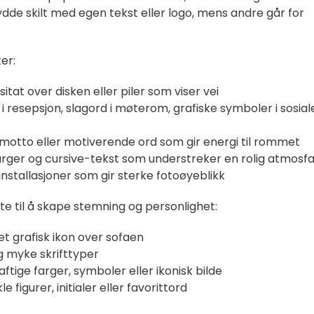
dde skilt med egen tekst eller logo, mens andre går for
er:
itat over disken eller piler som viser vei
i resepsjon, slagord i møterom, grafiske symboler i sosial
, motto eller motiverende ord som gir energi til rommet
farger og cursive-tekst som understreker en rolig atmos
installasjoner som gir sterke fotoøyeblikk
fte til å skape stemning og personlighet:
r et grafisk ikon over sofaen
g myke skrifttyper
ftige farger, symboler eller ikonisk bilde
igurer, initialer eller favorittord