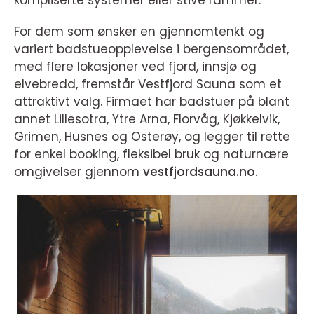
kompliserte systemer eller stive rammer.
For dem som ønsker en gjennomtenkt og
variert badstueopplevelse i bergensområdet,
med flere lokasjoner ved fjord, innsjø og
elvebredd, fremstår Vestfjord Sauna som et
attraktivt valg. Firmaet har badstuer på blant
annet Lillesotra, Ytre Arna, Florvåg, Kjøkkelvik,
Grimen, Husnes og Osterøy, og legger til rette
for enkel booking, fleksibel bruk og naturnære
omgivelser gjennom
vestfjordsauna.no
.