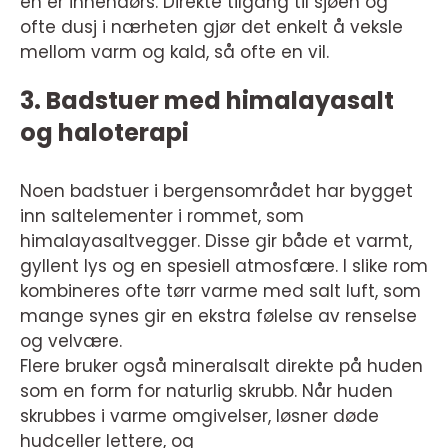
en er innendørs. Direkte tilgang til sjøen og
ofte dusj i nærheten gjør det enkelt å veksle
mellom varm og kald, så ofte en vil.
3. Badstuer med himalayasalt
og haloterapi
Noen badstuer i bergensområdet har bygget
inn saltelementer i rommet, som
himalayasaltvegger. Disse gir både et varmt,
gyllent lys og en spesiell atmosfære. I slike rom
kombineres ofte tørr varme med salt luft, som
mange synes gir en ekstra følelse av renselse
og velvære.
Flere bruker også mineralsalt direkte på huden
som en form for naturlig skrubb. Når huden
skrubbes i varme omgivelser, løsner døde
hudceller lettere, og