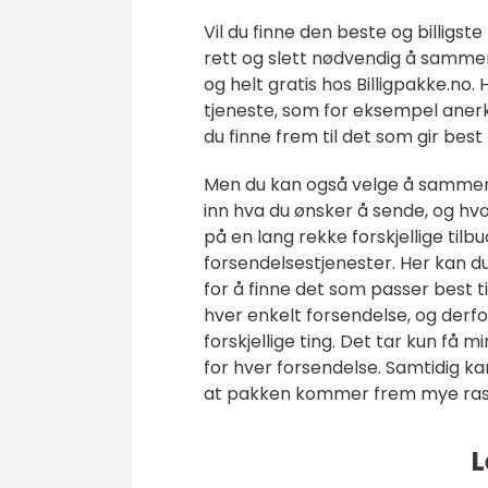
Vil du finne den beste og billigs
rett og slett nødvendig å sammen
og helt gratis hos Billigpakke.no. 
tjeneste, som for eksempel aner
du finne frem til det som gir bes
Men du kan også velge å sammenl
inn hva du ønsker å sende, og hvo
på en lang rekke forskjellige ti
forsendelsestjenester. Her kan du
for å finne det som passer best ti
hver enkelt forsendelse, og derf
forskjellige ting. Det tar kun få 
for hver forsendelse. Samtidig ka
at pakken kommer frem mye ras
L