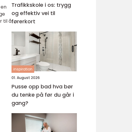
Trafikkskole i os: trygg
 en
og effektiv vei til
nge
til å
førerkort
inspiration
01. August 2026
Pusse opp bad hva bør
du tenke på før du går i
gang?