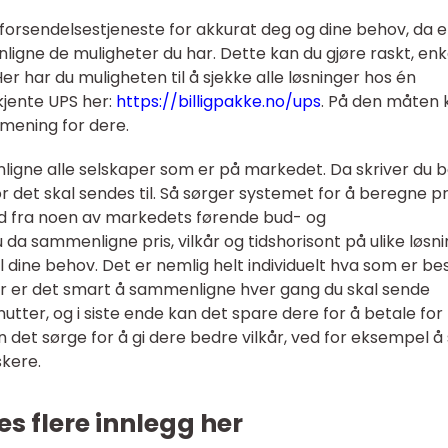
te forsendelsestjeneste for akkurat deg og dine behov, da e
ligne de muligheter du har. Dette kan du gjøre raskt, enk
Her har du muligheten til å sjekke alle løsninger hos én
kjente UPS her:
https://billigpakke.no/ups
. På den måten 
t mening for dere.
igne alle selskaper som er på markedet. Da skriver du 
r det skal sendes til. Så sørger systemet for å beregne p
lbud fra noen av markedets førende bud- og
 da sammenligne pris, vilkår og tidshorisont på ulike løsn
l dine behov. Det er nemlig helt individuelt hva som er bes
or er det smart å sammenligne hver gang du skal sende
minutter, og i siste ende kan det spare dere for å betale fo
n det sørge for å gi dere bedre vilkår, ved for eksempel å 
kere.
es flere innlegg her