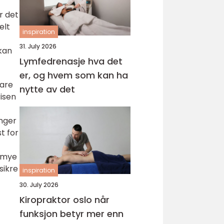
r det
elt
inspiration
31. July 2026
kan
Lymfedrenasje hva det
er, og hvem som kan ha
bare
nytte av det
risen
inger
t for
r mye
sikre
inspiration
30. July 2026
Kiropraktor oslo når
funksjon betyr mer enn